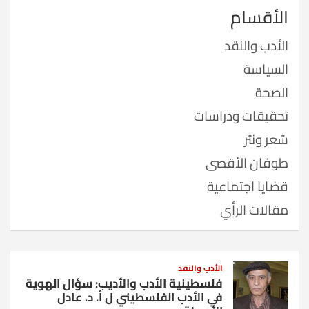
الأقسام
الأدب والنقد
السياسة
الصحة
تحقيقات ودراسات
شعر ونثر
طوفان الأقصى
قضايا اجتماعية
مقالات الرأي
الأدب والنقد
فلسطينية الأدب والأديب: سؤال الهوية
في الأدب الفلسطيني ل أ. د. عادل