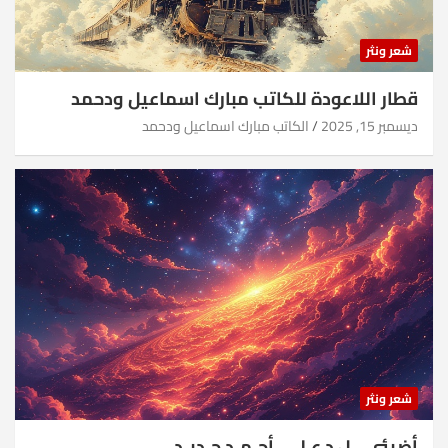
شعر ونثر
قطار اللاعودة للكاتب مبارك اسماعيل ودحمد
ديسمبر 15, 2025
الكاتب مبارك اسماعيل ودحمد
شعر ونثر
أضيئي .. ل د.عـلـي أحـمـد جـديـد