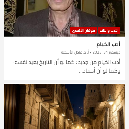
الأدب والنقد
طوفان الأقصى
أدب الخيام
ديسمبر 31, 2023
أ. د. عادل الأسطة
أدب الخيام من جديد : كما لو أن التاريخ يعيد نفسه ،
وكما لو أن أحفاد…