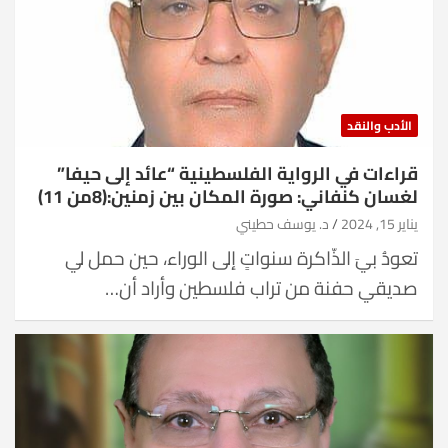
الأدب والنقد
قراءات في الرواية الفلسطينية “عائد إلى حيفا”
لغسان كنفاني: صورة المكان بين زمنين:(8من 11)
يناير 15, 2024
د. يوسف حطيني
تعودُ بيَ الذّاكرة سنواتٍ إلى الوراء، حين حمل لي
صديقي حفنة من تراب فلسطين وأراد أن…