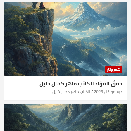
شعر ونثر
خفقُ الفؤادِ للكاتب ماهر كمال خليل
ديسمبر 15, 2025
الكاتب ماهر كمال خليل