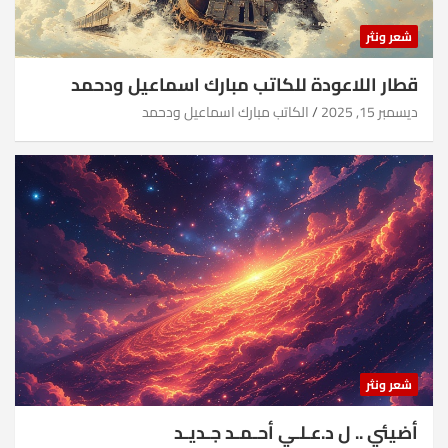
شعر ونثر
قطار اللاعودة للكاتب مبارك اسماعيل ودحمد
ديسمبر 15, 2025
الكاتب مبارك اسماعيل ودحمد
شعر ونثر
أضيئي .. ل د.عـلـي أحـمـد جـديـد