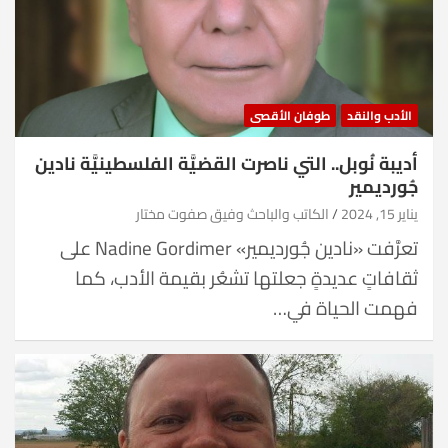
الأدب والنقد
طوفان الأقصى
أديبة نُوبل.. التي ناصرت القضيَّة الفلسطينيَّة نادين
جُورديمير
يناير 15, 2024
الكاتب والباحث وفيق صفوت مختار
تعرَّفت «نادين جُورديمير» Nadine Gordimer على
ثقافاتٍ عديدةٍ جعلتها تشعُر بقيمة الأدب، كما
فهمت الحياة في…