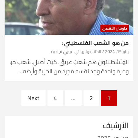
طوفان الأقصى
من هو الشعب الفلسطيني :
يناير 15, 2024
الكاتب والروائي فوزي نجاجرة
الفِلَسْطينيّونَ هم شعبٌ عريقٌ، كبيرٌ، أَصيل، شعب حر،
ومرة واحدة وجد نفسه مجرد من الحرية وأرضه…
Posts
Next
4
…
2
1
pagination
الأرشيف
ديسمبر 2025