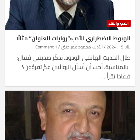
الأدب والنقد
الهبوط الاضطراري للأدب:”روايات العنوان” مثالًا
يناير 15, 2024
الأديب محمود عمر خيتي
1 Comment
طال الحديث الهاتفي الودود، تذكَّر صديقي فقال:
“بالمناسبة، أحب أن أسأل الروائيين عمَّ تقرؤون؟
فماذا تقرأ…