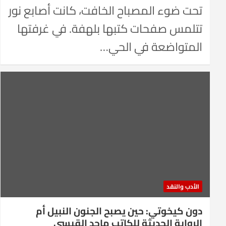
تحت ضوء المصباح الخافت، كانت أصابع نور
تتلمس صفحات كتبها بلهفة. في غرفتها
المتواضعة في الحي…
الأدب والنقد
دون كيخوتي: حين يصبح الجنون النبيل أم
الرواية الحديثة للكاتب ماجد القيسي