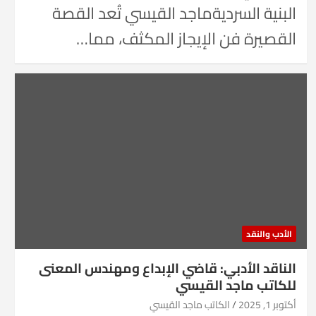
البنية السرديةماجد القيسي تُعد القصة
القصيرة فن الإيجاز المكثف، مما…
الأدب والنقد
الناقد الأدبي: قاضي الإبداع ومهندس المعنى
للكاتب ماجد القيسي
أكتوبر 1, 2025
الكاتب ماجد القيسي