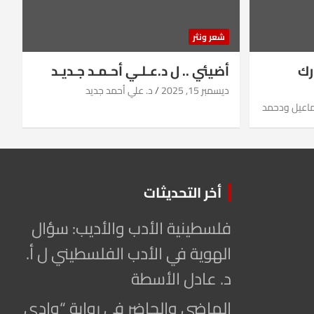
شعر ونثر
رك
أضيئي .. ل د.عـلـي أحـمـد جـديـد
ديسمبر 15, 2025
د. علي أحمد جديد
ماعيل ودحمد
أخر التحديثات
فلسطينية الأدب والأديب: سؤال
الهوية في الأدب الفلسطيني ل أ.
د. عادل الأسطة
الماضي والحاضر في رواية “وادي