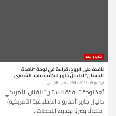
الأدب والنقد
نافذة على الروح: قراءة في لوحة “نافذة
البستان” لدانيال جاربر للكاتب ماجد القيسي
نوفمبر 15, 2025
الكاتب ماجد القيسي
تُعدّ لوحة “نافذة البستان” للفنان الأمريكي
دانيال جاربر (أحد رواد الانطباعية الأمريكية)
احتفالًا بصريًا بهدوء اللحظات…