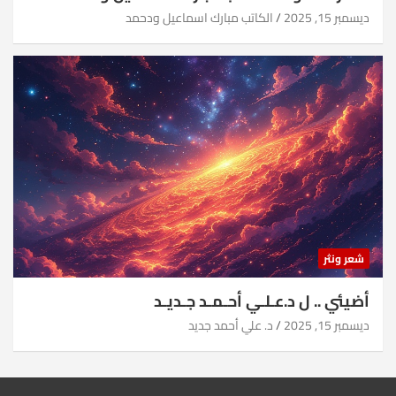
ديسمبر 15, 2025
الكاتب مبارك اسماعيل ودحمد
شعر ونثر
أضيئي .. ل د.عـلـي أحـمـد جـديـد
ديسمبر 15, 2025
د. علي أحمد جديد