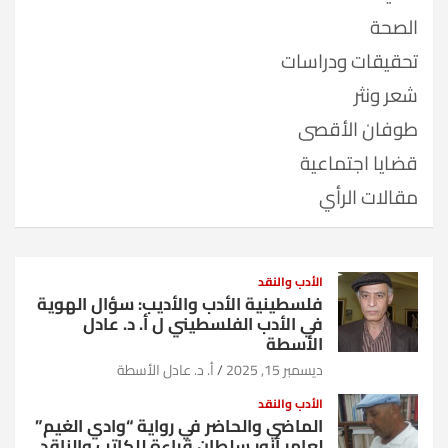
الصحة
تحقيقات ودراسات
شعر ونثر
طوفان الأقصى
قضايا اجتماعية
مقالات الرأي
الأدب والنقد
فلسطينية الأدب والأديب: سؤال الهوية
في الأدب الفلسطيني ل أ. د. عادل
الأسطة
ديسمبر 15, 2025
أ. د. عادل الأسطة
الأدب والنقد
الماضي والحاضر في رواية “وادي الغيم”
لعامر أنور سلطان قراءة للكاتب والناقد