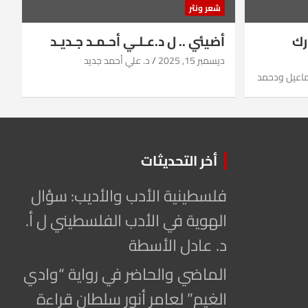
شعر ونثر
رك
أضيئي .. ل د.عـلـي أحـمـد جـديـد
ديسمبر 15, 2025
د. علي أحمد جديد
ماعيل ودحمد
أخر التحديثات
فلسطينية الأدب والأديب: سؤال
الهوية في الأدب الفلسطيني ل أ.
د. عادل الأسطة
الماضي والحاضر في رواية “وادي
الغيم” لعامر أنور سلطان قراءة