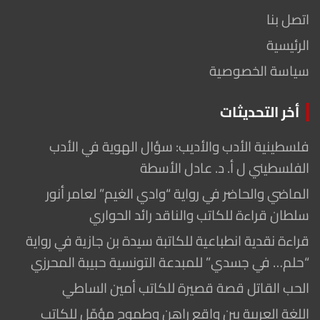
اتصل بنا
الرئيسية
سياسة الخصوصية
أخر التحديثات
فلسطينية الأدب والأديب: سؤال الهوية في الأدب
الفلسطيني ل أ. د. عادل الأسطة
الماضي والحاضر في رواية “وادي الغيم” لعامر أنور
سلطان قراءة للكاتب والناقد رائد الحواري
قراءة نقدية انطباعية للكاتبة سيدة بن جازية في رواية
“حلم… في جسدي” للمبدعة التونسية حبيبة المحرزي
الحب القاتل قصة قصيرة للكاتب أمين الساطي
اللغة العربية بين واقع راهن وطموح مؤمّل للكاتب