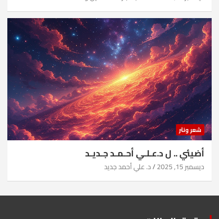
شعر ونثر
أضيئي .. ل د.عـلـي أحـمـد جـديـد
ديسمبر 15, 2025
د. علي أحمد جديد