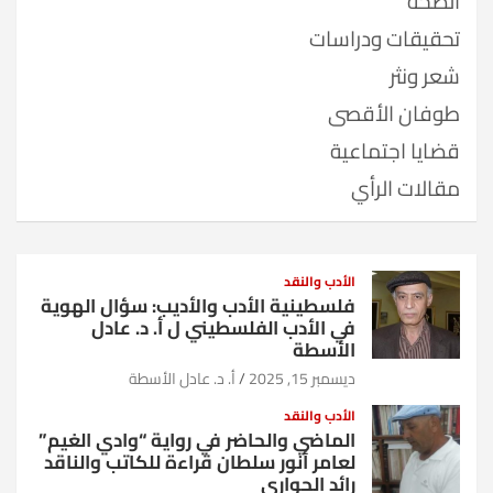
الصحة
تحقيقات ودراسات
شعر ونثر
طوفان الأقصى
قضايا اجتماعية
مقالات الرأي
الأدب والنقد
فلسطينية الأدب والأديب: سؤال الهوية
في الأدب الفلسطيني ل أ. د. عادل
الأسطة
ديسمبر 15, 2025
أ. د. عادل الأسطة
الأدب والنقد
الماضي والحاضر في رواية “وادي الغيم”
لعامر أنور سلطان قراءة للكاتب والناقد
رائد الحواري