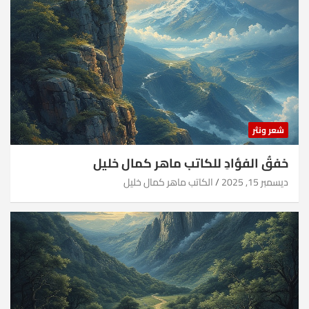
شعر ونثر
خفقُ الفؤادِ للكاتب ماهر كمال خليل
ديسمبر 15, 2025
الكاتب ماهر كمال خليل