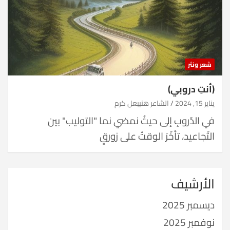
شعر ونثر
(أنتِ دروبي)
يناير 15, 2024
الشاعر هنيبعل كرم
في الدّروبِ إلى حيثُ نمضي نما "التوليب" بين
التّجاعيد، تأخّرَ الوقتُ على زورقٍ
الأرشيف
ديسمبر 2025
نوفمبر 2025