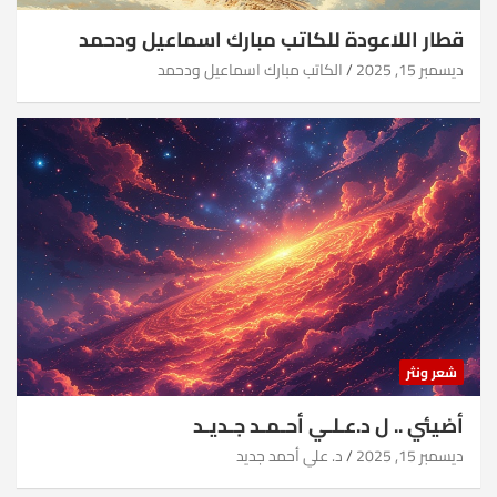
قطار اللاعودة للكاتب مبارك اسماعيل ودحمد
ديسمبر 15, 2025
الكاتب مبارك اسماعيل ودحمد
شعر ونثر
أضيئي .. ل د.عـلـي أحـمـد جـديـد
ديسمبر 15, 2025
د. علي أحمد جديد