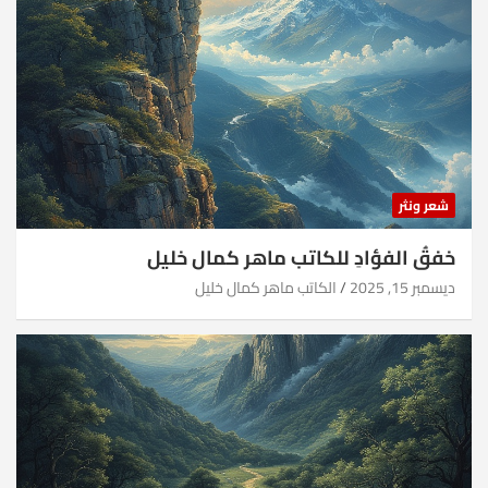
شعر ونثر
خفقُ الفؤادِ للكاتب ماهر كمال خليل
ديسمبر 15, 2025
الكاتب ماهر كمال خليل