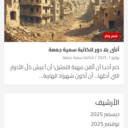
شعر ونثر
أنثى بلا دور للكاتبة سمية جمعة
يوليو 1, 2025
الكاتبة سمية جمعة
كم أحبُّ أن أتْقنَ مهنةَ التمثيل! أن أعيشَ كلَّ الأدوارِ
التي أحبُّها... أن أكونَ شهرزادَ الهاربةَ…
الأرشيف
ديسمبر 2025
نوفمبر 2025