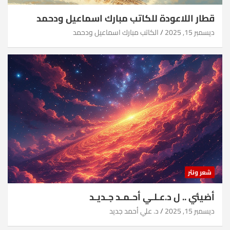
قطار اللاعودة للكاتب مبارك اسماعيل ودحمد
ديسمبر 15, 2025
الكاتب مبارك اسماعيل ودحمد
شعر ونثر
أضيئي .. ل د.عـلـي أحـمـد جـديـد
ديسمبر 15, 2025
د. علي أحمد جديد