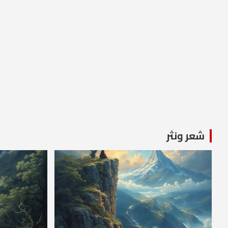
شعر ونثر