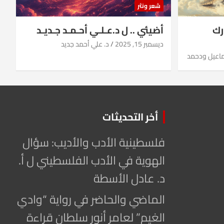
شعر ونثر
رك
أضيئي .. ل د.عـلـي أحـمـد جـديـد
ديسمبر 15, 2025
د. علي أحمد جديد
ماعيل ودحمد
أخر التحديثات
فلسطينية الأدب والأديب: سؤال
الهوية في الأدب الفلسطيني ل أ.
د. عادل الأسطة
الماضي والحاضر في رواية “وادي
الغيم” لعامر أنور سلطان قراءة