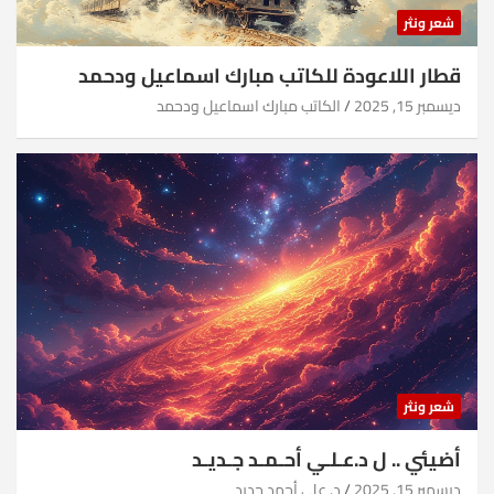
شعر ونثر
قطار اللاعودة للكاتب مبارك اسماعيل ودحمد
ديسمبر 15, 2025
الكاتب مبارك اسماعيل ودحمد
شعر ونثر
أضيئي .. ل د.عـلـي أحـمـد جـديـد
ديسمبر 15, 2025
د. علي أحمد جديد