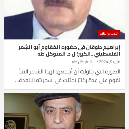
الأدب والنقد
إبراهيم طوقان في حضوره المُقاوِم أبو الشِعر
الفلسطيني ..الكبير! ل د. المتوكل طه
مايو 9, 2024
د. المتوكل طه
الصورة التي حاولت أن أجمعها لهذا الشاعر الفذّ
تقوم على عدة ركائز تمثلت في: سخريته النافذة…