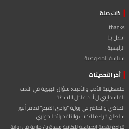
ذات صلة
thanks
اتصل بنا
الرئيسية
سياسة الخصوصية
أخر التحديثات
فلسطينية الأدب والأديب: سؤال الهوية في الأدب
الفلسطيني ل أ. د. عادل الأسطة
الماضي والحاضر في رواية “وادي الغيم” لعامر أنور
سلطان قراءة للكاتب والناقد رائد الحواري
قراءة نقدية انطباعية للكاتبة سيدة بن جازية في رواية