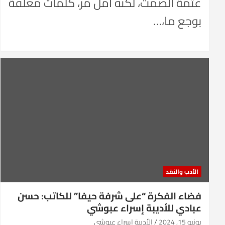
عتمة الصمت، لكنه أمل مر، كلمات مغلفة
بوجع ما،…
الأدب والنقد
فضاء الفكرة “على شرفة حيفا” للكاتب: حسن
عبادي للأديبة إسراء عبوشي
يونيو 15, 2024
الأديبة إسراء عبوشي