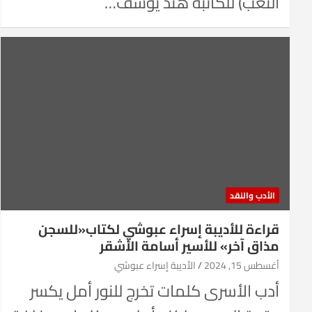
التعب) للكاتبة هند يوسف…
الأدب والنقد
قراءة للأديبة إسراء عبوشي لكتاب«للسجن
مذاق آخر» للأسير أسامة الأشقر
أغسطس 15, 2024
الأديبة إسراء عبوشي
أدب الأسرى كلمات تخرج للنور أمل يكسر