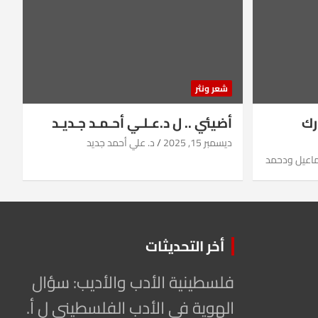
شعر ونثر
رك
أضيئي .. ل د.عـلـي أحـمـد جـديـد
ديسمبر 15, 2025
د. علي أحمد جديد
ماعيل ودحمد
أخر التحديثات
فلسطينية الأدب والأديب: سؤال
الهوية في الأدب الفلسطيني ل أ.