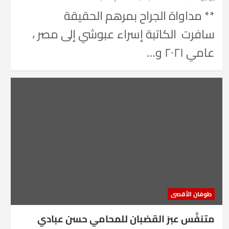
** مداواة الجراح بمرهم الحقيقة
سافرت الكاتبة إسراء عبوشي إلى مصر ،
عامي ٢٠٢١ و…
طوفان الأقصى
متنفَّس عبرَ القضبان للمحامي حسن عبادي