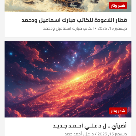
شعر ونثر
قطار اللاعودة للكاتب مبارك اسماعيل ودحمد
ديسمبر 15, 2025
الكاتب مبارك اسماعيل ودحمد
شعر ونثر
أضيئي .. ل د.عـلـي أحـمـد جـديـد
ديسمبر 15, 2025
د. علي أحمد جديد