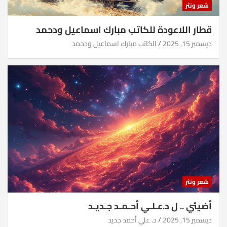
شعر ونثر
قطار اللاعودة للكاتب مبارك اسماعيل ودحمد
ديسمبر 15, 2025
الكاتب مبارك اسماعيل ودحمد
شعر ونثر
أضيئي .. ل د.عـلـي أحـمـد جـديـد
ديسمبر 15, 2025
د. علي أحمد جديد