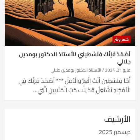
شعر ونثر
اُصْمُدْ فَإنّكَ فِلَسْطِينِيّ للأستاذ الدكتور بومدين
جلالي
مايو 31, 2024
الأستاذ الدكتور بومدين جلالي
أَخَا فِلَسْطِينَ أنْتَ الْعِزُّ وَالْأمَلُ *** اُصْمُدْ فَإنَّكَ فِي
الْأمْجَادِ تَشْتَغِلُ قَدْ نِلْتَ حُبَّ الْمَلَايِينِ الَّتِي…
الأرشيف
ديسمبر 2025