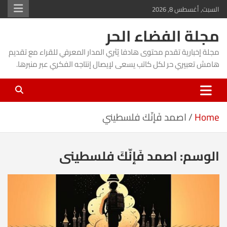
Ski
السبت, أغسطس 8, 2026
t
مجلة الفضاء الحر
conten
مجلة إخبارية تقدم محتوى هادفا يُثري المدار المعرفي للقراء مع تقديم
هامش تعبيري حر لكل كاتب يسعى لإيصال إنتاجه الفكري عبر منبرها.
Home
اصمد فَإنّكَ فلسطيني
الوسم:
اصمد فَإنّكَ فلسطيني