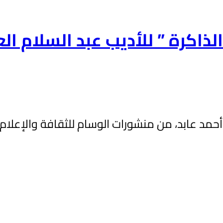
ذاكرة ” للأديب عبد السلام ال
مد عابد، من منشورات الوسام للثقافة والإعلام عام 2