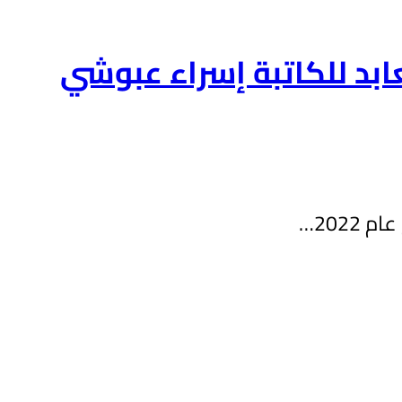
عابد للكاتبة إسراء عبوشي
202…