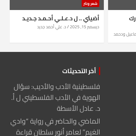
شعر ونثر
رك
أضيئي .. ل د.عـلـي أحـمـد جـديـد
ديسمبر 15, 2025
د. علي أحمد جديد
ماعيل ودحمد
أخر التحديثات
فلسطينية الأدب والأديب: سؤال
الهوية في الأدب الفلسطيني ل أ.
د. عادل الأسطة
الماضي والحاضر في رواية “وادي
الغيم” لعامر أنور سلطان قراءة