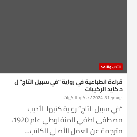
الأدب والنقد
قراءة انطباعية في رواية “في سبيل التاج” ل
د.كايد الركيبات
ديسمبر 31, 2024
د. كايد الركيبات
“في سبيل التاج” رواية كتبها الأديب
مصطفى لطفي المنفلوطي عام 1920،
مترجمة عن العمل الأصلي للكاتب…