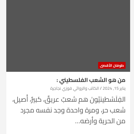
طوفان الأقصى
من هو الشعب الفلسطيني :
يناير 15, 2024
الكاتب والروائي فوزي نجاجرة
الفِلَسْطينيّونَ هم شعبٌ عريقٌ، كبيرٌ، أَصيل،
شعب حر، ومرة واحدة وجد نفسه مجرد
من الحرية وأرضه…