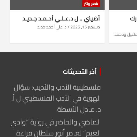
شعر ونثر
رك
أضيئي .. ل د.عـلـي أحـمـد جـديـد
ديسمبر 15, 2025
د. علي أحمد جديد
ماعيل ودحمد
أخر التحديثات
فلسطينية الأدب والأديب: سؤال
الهوية في الأدب الفلسطيني ل أ.
د. عادل الأسطة
الماضي والحاضر في رواية “وادي
الغيم” لعامر أنور سلطان قراءة