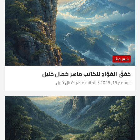
شعر ونثر
خفقُ الفؤادِ للكاتب ماهر كمال خليل
ديسمبر 15, 2025
الكاتب ماهر كمال خليل