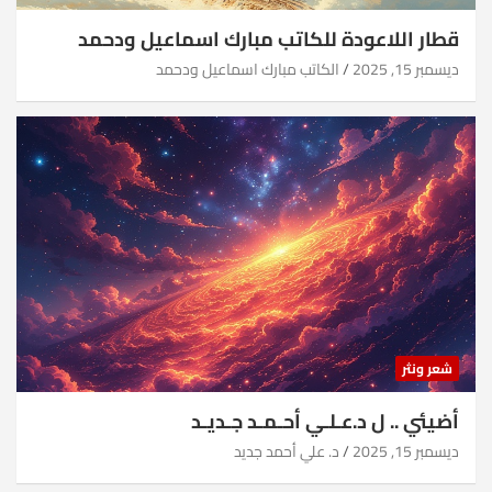
قطار اللاعودة للكاتب مبارك اسماعيل ودحمد
ديسمبر 15, 2025
الكاتب مبارك اسماعيل ودحمد
شعر ونثر
أضيئي .. ل د.عـلـي أحـمـد جـديـد
ديسمبر 15, 2025
د. علي أحمد جديد