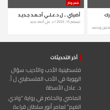
شعر ونثر
رك
أضيئي .. ل د.عـلـي أحـمـد جـديـد
ديسمبر 15, 2025
د. علي أحمد جديد
ماعيل ودحمد
أخر التحديثات
فلسطينية الأدب والأديب: سؤال
الهوية في الأدب الفلسطيني ل أ.
د. عادل الأسطة
الماضي والحاضر في رواية “وادي
الغيم” لعامر أنور سلطان قراءة