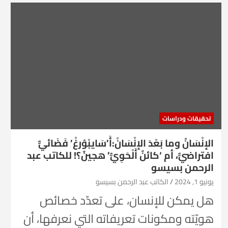
تحقيقات ودراسات
الإنْسَانُ وما بَعْدَ الإنْسَانْ:أَ’سَايبْوُرغْ’ فَضَائيٌّ
افتراضيٌّ، أم ‘كائنٌ أَلْحَوِيٌّ’ هجينٌ؟! للكاتب عبد
الرحمن بسيسو
يونيو 1, 2024
الكاتب عبد الرحمن بسيسو
هل يمكن للإنسان، على تعدّد خصائص
هويّته ومكونات تعريفاته التي نعرفها، أن