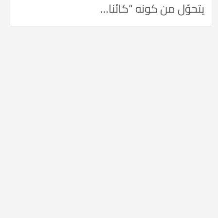
يتحوّل من كونه “كائنا…