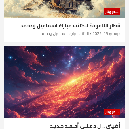
شعر ونثر
قطار اللاعودة للكاتب مبارك اسماعيل ودحمد
ديسمبر 15, 2025
الكاتب مبارك اسماعيل ودحمد
شعر ونثر
أضيئي .. ل د.عـلـي أحـمـد جـديـد