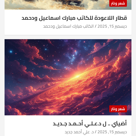
شعر ونثر
قطار اللاعودة للكاتب مبارك اسماعيل ودحمد
ديسمبر 15, 2025
الكاتب مبارك اسماعيل ودحمد
شعر ونثر
أضيئي .. ل د.عـلـي أحـمـد جـديـد
ديسمبر 15, 2025
د. علي أحمد جديد