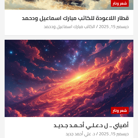
شعر ونثر
قطار اللاعودة للكاتب مبارك اسماعيل ودحمد
ديسمبر 15, 2025
الكاتب مبارك اسماعيل ودحمد
شعر ونثر
أضيئي .. ل د.عـلـي أحـمـد جـديـد
ديسمبر 15, 2025
د. علي أحمد جديد