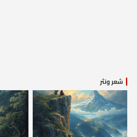
شعر ونثر