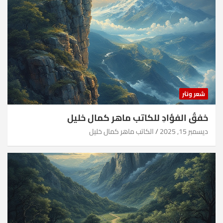
شعر ونثر
خفقُ الفؤادِ للكاتب ماهر كمال خليل
ديسمبر 15, 2025
الكاتب ماهر كمال خليل