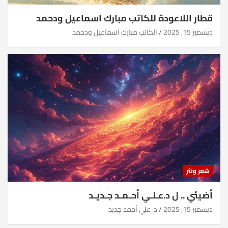
قطار اللاعودة للكاتب مبارك اسماعيل ودحمد
ديسمبر 15, 2025
الكاتب مبارك اسماعيل ودحمد
شعر ونثر
أضيئي .. ل د.عـلـي أحـمـد جـديـد
ديسمبر 15, 2025
د. علي أحمد جديد