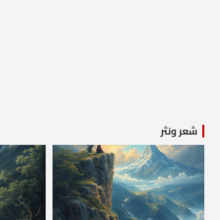
شعر ونثر