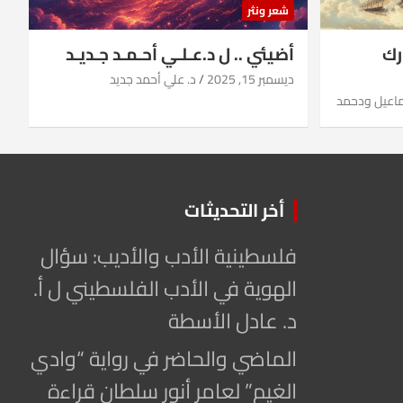
شعر ونثر
رك
أضيئي .. ل د.عـلـي أحـمـد جـديـد
ديسمبر 15, 2025
د. علي أحمد جديد
ماعيل ودحمد
أخر التحديثات
فلسطينية الأدب والأديب: سؤال
الهوية في الأدب الفلسطيني ل أ.
د. عادل الأسطة
الماضي والحاضر في رواية “وادي
الغيم” لعامر أنور سلطان قراءة