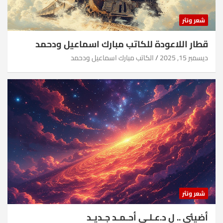
شعر ونثر
قطار اللاعودة للكاتب مبارك اسماعيل ودحمد
ديسمبر 15, 2025
الكاتب مبارك اسماعيل ودحمد
شعر ونثر
أضيئي .. ل د.عـلـي أحـمـد جـديـد