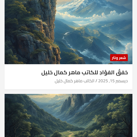
شعر ونثر
خفقُ الفؤادِ للكاتب ماهر كمال خليل
ديسمبر 15, 2025
الكاتب ماهر كمال خليل