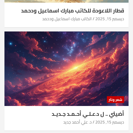
قطار اللاعودة للكاتب مبارك اسماعيل ودحمد
ديسمبر 15, 2025
الكاتب مبارك اسماعيل ودحمد
شعر ونثر
أضيئي .. ل د.عـلـي أحـمـد جـديـد
ديسمبر 15, 2025
د. علي أحمد جديد