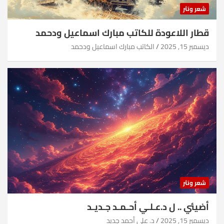
شعر ونثر
قطار اللاعودة للكاتب مبارك اسماعيل ودحمد
ديسمبر 15, 2025
الكاتب مبارك اسماعيل ودحمد
شعر ونثر
أضيئي .. ل د.عـلـي أحـمـد جـديـد
ديسمبر 15, 2025
د. علي أحمد جديد