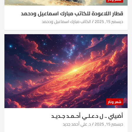
قطار اللاعودة للكاتب مبارك اسماعيل ودحمد
ديسمبر 15, 2025
الكاتب مبارك اسماعيل ودحمد
شعر ونثر
أضيئي .. ل د.عـلـي أحـمـد جـديـد
ديسمبر 15, 2025
د. علي أحمد جديد