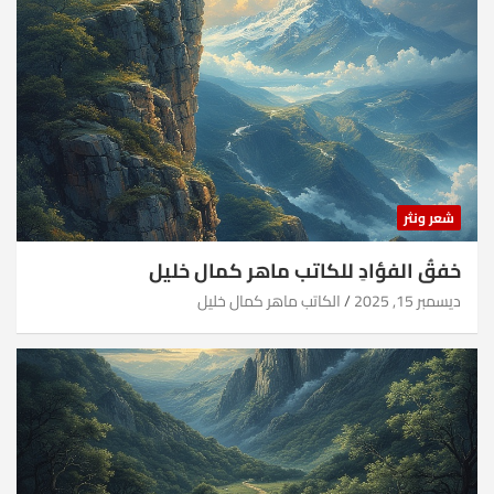
شعر ونثر
خفقُ الفؤادِ للكاتب ماهر كمال خليل
ديسمبر 15, 2025
الكاتب ماهر كمال خليل