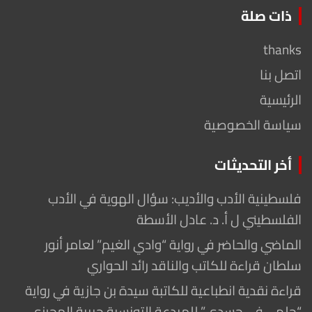
ذات صلة
thanks
اتصل بنا
الرئيسية
سياسة الخصوصية
أخر التحديثات
فلسطينية الأدب والأديب: سؤال الهوية في الأدب
الفلسطيني ل أ. د. عادل الأسطة
الماضي والحاضر في رواية “وادي الغيم” لعامر أنور
سلطان قراءة للكاتب والناقد رائد الحواري
قراءة نقدية انطباعية للكاتبة سيدة بن جازية في رواية
“حلم… في جسدي” للمبدعة التونسية حبيبة المحرزي