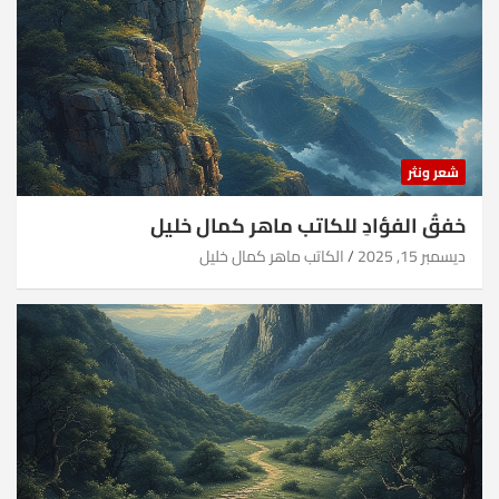
شعر ونثر
خفقُ الفؤادِ للكاتب ماهر كمال خليل
ديسمبر 15, 2025
الكاتب ماهر كمال خليل