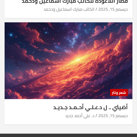
قطار اللاعودة للكاتب مبارك اسماعيل ودحمد
ديسمبر 15, 2025
الكاتب مبارك اسماعيل ودحمد
شعر ونثر
أضيئي .. ل د.عـلـي أحـمـد جـديـد
ديسمبر 15, 2025
د. علي أحمد جديد