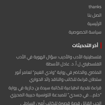
thanks
اتصل بنا
الرئيسية
سياسة الخصوصية
أخر التحديثات
فلسطينية الأدب والأديب: سؤال الهوية في الأدب
الفلسطيني ل أ. د. عادل الأسطة
الماضي والحاضر في رواية “وادي الغيم” لعامر أنور
سلطان قراءة للكاتب والناقد رائد الحواري
قراءة نقدية انطباعية للكاتبة سيدة بن جازية في رواية
“حلم… في جسدي” للمبدعة التونسية حبيبة المحرزي
الحب القاتل قصة قصيرة للكاتب أمين الساطي