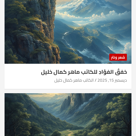
شعر ونثر
خفقُ الفؤادِ للكاتب ماهر كمال خليل
ديسمبر 15, 2025
الكاتب ماهر كمال خليل