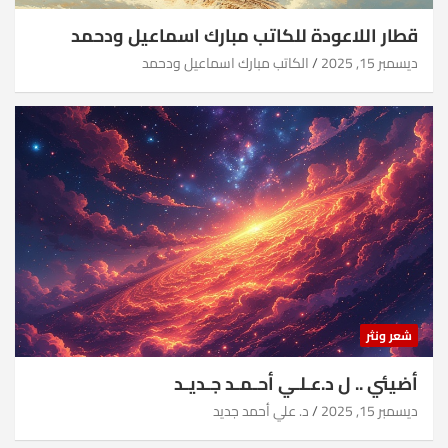
قطار اللاعودة للكاتب مبارك اسماعيل ودحمد
ديسمبر 15, 2025
الكاتب مبارك اسماعيل ودحمد
شعر ونثر
أضيئي .. ل د.عـلـي أحـمـد جـديـد
ديسمبر 15, 2025
د. علي أحمد جديد