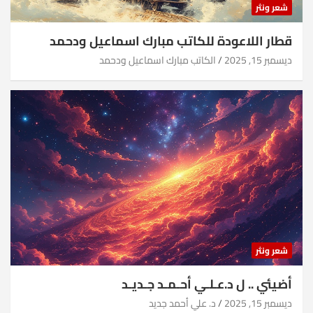
شعر ونثر
قطار اللاعودة للكاتب مبارك اسماعيل ودحمد
ديسمبر 15, 2025
الكاتب مبارك اسماعيل ودحمد
شعر ونثر
أضيئي .. ل د.عـلـي أحـمـد جـديـد
ديسمبر 15, 2025
د. علي أحمد جديد