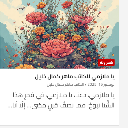
شعر ونثر
يا ملازمي للكاتب ماهر كمال خليل
نوفمبر 15, 2025
الكاتب ماهر كمال خليل
يا ملازمي، دعنا، يا ملازمي، في فجرِ هذا
الشِّتا نبوحْ؛ فما نصفُ قرنٍ مضى… إلّا أنا…