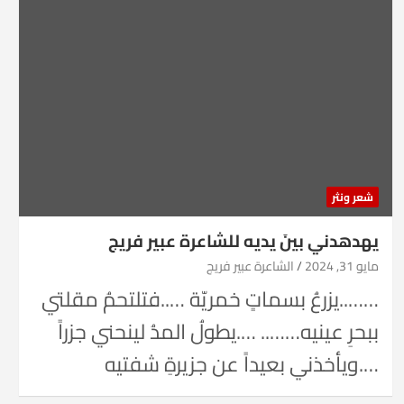
شعر ونثر
يهدهدني بينَ يديه للشاعرة عبير فريج
مايو 31, 2024
الشاعرة عبير فريج
……..يزرعُ بسماتٍ خمريّة …..فتلتحمُ مقلتي
ببحرِ عينيه…….. ….يطولُ المدُ لينحني جزراً
….ويأخذني بعيداً عن جزيرةِ شفتيه