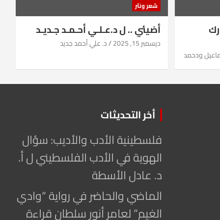
شعر ونثر
رك
أضيئي .. ل د.عـلـي أحـمـد جـديـد
ديسمبر 15, 2025
د. علي أحمد جديد
ماعيل ودحمد
أخر التحديثات
فلسطينية الأدب والأديب: سؤال
الهوية في الأدب الفلسطيني ل أ.
د. عادل الأسطة
الماضي والحاضر في رواية “وادي
الغيم” لعامر أنور سلطان قراءة