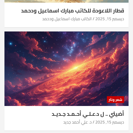
قطار اللاعودة للكاتب مبارك اسماعيل ودحمد
ديسمبر 15, 2025
الكاتب مبارك اسماعيل ودحمد
شعر ونثر
أضيئي .. ل د.عـلـي أحـمـد جـديـد
ديسمبر 15, 2025
د. علي أحمد جديد