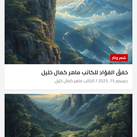
شعر ونثر
خفقُ الفؤادِ للكاتب ماهر كمال خليل
ديسمبر 15, 2025
الكاتب ماهر كمال خليل