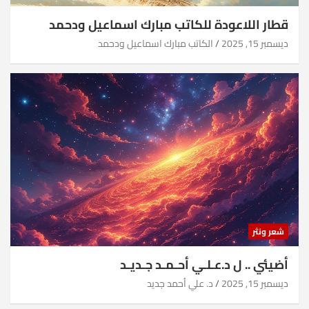
قطار اللاعودة للكاتب مبارك اسماعيل ودحمد
ديسمبر 15, 2025
الكاتب مبارك اسماعيل ودحمد
شعر ونثر
أضيئي .. ل د.عـلـي أحـمـد جـديـد
ديسمبر 15, 2025
د. علي أحمد جديد