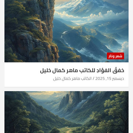
شعر ونثر
خفقُ الفؤادِ للكاتب ماهر كمال خليل
ديسمبر 15, 2025
الكاتب ماهر كمال خليل