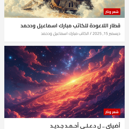
شعر ونثر
قطار اللاعودة للكاتب مبارك اسماعيل ودحمد
ديسمبر 15, 2025
الكاتب مبارك اسماعيل ودحمد
شعر ونثر
أضيئي .. ل د.عـلـي أحـمـد جـديـد