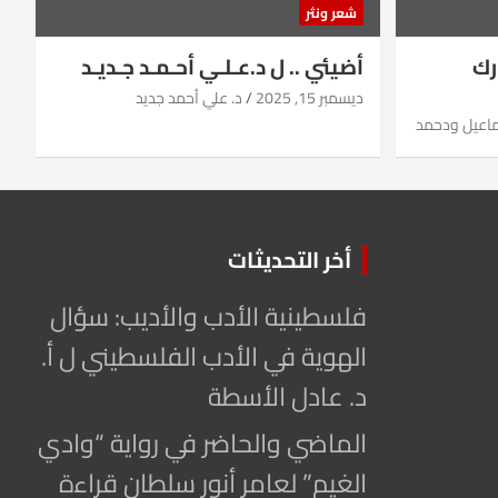
شعر ونثر
رك
أضيئي .. ل د.عـلـي أحـمـد جـديـد
ديسمبر 15, 2025
د. علي أحمد جديد
ماعيل ودحمد
أخر التحديثات
فلسطينية الأدب والأديب: سؤال
الهوية في الأدب الفلسطيني ل أ.
د. عادل الأسطة
الماضي والحاضر في رواية “وادي
الغيم” لعامر أنور سلطان قراءة