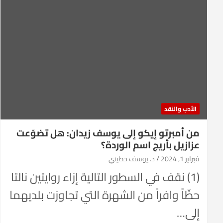
الأدب والنقد
من أمبرتو إيكو إلى يوسف زيدان: هل تضوّعت
عزازيل بأريج اسم الوردة؟
فبراير 1, 2024
د. يوسف حطيني
(1) نقف في السطور التالية إزاء روايتين نالتا
حظّاً وافراً من الشهرة التي تجاوزت بلديهما
إلى…