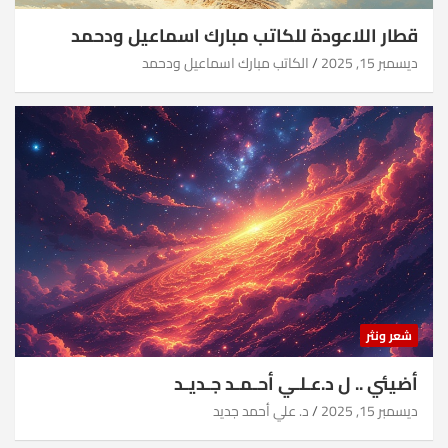
قطار اللاعودة للكاتب مبارك اسماعيل ودحمد
ديسمبر 15, 2025
الكاتب مبارك اسماعيل ودحمد
شعر ونثر
أضيئي .. ل د.عـلـي أحـمـد جـديـد
ديسمبر 15, 2025
د. علي أحمد جديد