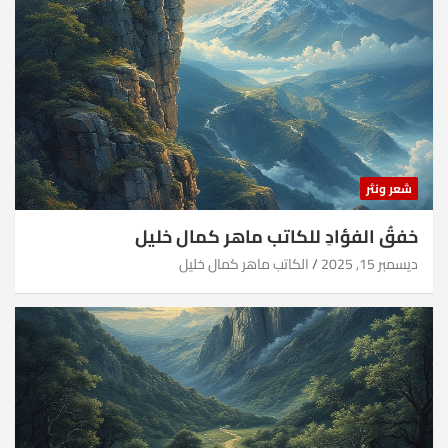
شعر ونثر
خفقُ الفؤادِ للكاتب ماهر كمال خليل
ديسمبر 15, 2025
الكاتب ماهر كمال خليل