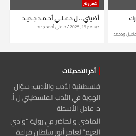
شعر ونثر
رك
أضيئي .. ل د.عـلـي أحـمـد جـديـد
ديسمبر 15, 2025
د. علي أحمد جديد
ماعيل ودحمد
أخر التحديثات
فلسطينية الأدب والأديب: سؤال
الهوية في الأدب الفلسطيني ل أ.
د. عادل الأسطة
الماضي والحاضر في رواية “وادي
الغيم” لعامر أنور سلطان قراءة