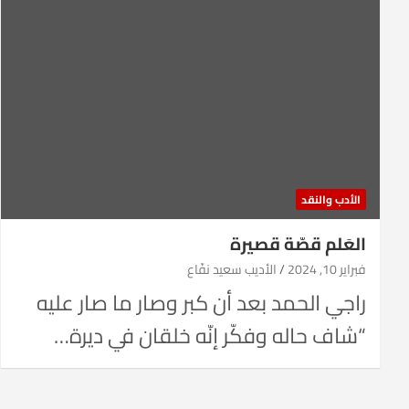
الأدب والنقد
العَلم قصّة قصيرة
فبراير 10, 2024
الأديب سعيد نفّاع
راجي الحمد بعد أن كبر وصار ما صار عليه
“شاف حاله وفكّر إنّه خلقان في ديرة…