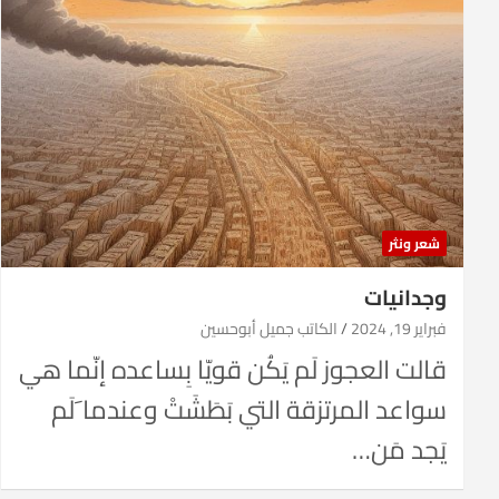
شعر ونثر
وجدانيات
فبراير 19, 2024
الكاتب جميل أبوحسين
قالت العجوز لَم يَكُن قويّا بِساعده إنّما هي
سواعد المرتزقة التي بَطَشَتْ وعندما َلَم
يَجد مَن…