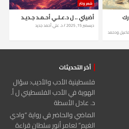
شعر ونثر
رك
أضيئي .. ل د.عـلـي أحـمـد جـديـد
ديسمبر 15, 2025
د. علي أحمد جديد
ماعيل ودحمد
أخر التحديثات
فلسطينية الأدب والأديب: سؤال
الهوية في الأدب الفلسطيني ل أ.
د. عادل الأسطة
الماضي والحاضر في رواية “وادي
الغيم” لعامر أنور سلطان قراءة