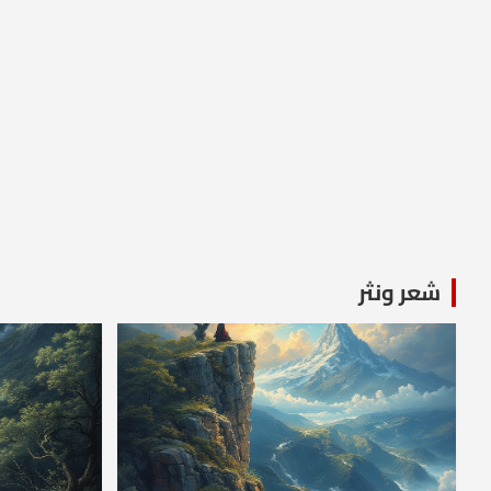
شعر ونثر