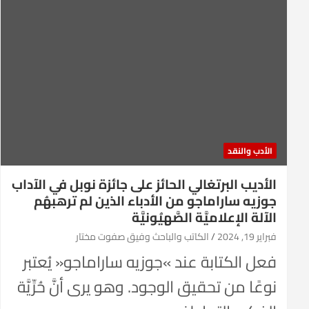
الأدب والنقد
الأديب البرتغالي الحائز على جائزة نوبل في الآداب
جوزيه ساراماجو من الأدباء الذين لم ترهبهُم
الآلة الإعلاميَّة الصَّهيُونيَّة
فبراير 19, 2024
الكاتب والباحث وفيق صفوت مختار
فعل الكتابة عند »جوزيه ساراماجو« يُعتبر
نوعًا من تحقيق الوجود. وهو يرى أنَّ حُرِّيَّة