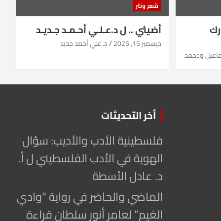
شعر ونثر
رك
أضيئي .. ل د.عـلـي أحـمـد جـديـد
ديسمبر 15, 2025
د. علي أحمد جديد
ماعيل ودحمد
أخر التحديثات
فلسطينية الأدب والأديب: سؤال
الهوية في الأدب الفلسطيني ل أ.
د. عادل الأسطة
الماضي والحاضر في رواية “وادي
الغيم” لعامر أنور سلطان قراءة