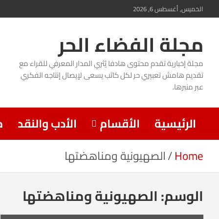
Ski
الخميس, أغسطس 6, 2026
t
مجلة الفضاء الحر
conten
مجلة إخبارية تقدم محتوى هادفا يُثري المدار المعرفي للقراء مع
تقديم هامش تعبيري حر لكل كاتب يسعى لإيصال إنتاجه الفكري
عبر منبرها.
الرئيسية
الأقسام
الأدب والنقد
م
Home
الصهيونية ومناهضتها
الوسم:
الصهيونية ومناهضتها