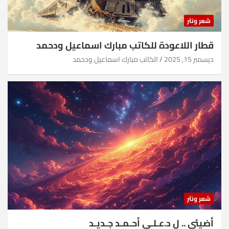
شعر ونثر
قطار اللاعودة للكاتب مبارك اسماعيل ودحمد
ديسمبر 15, 2025
الكاتب مبارك اسماعيل ودحمد
شعر ونثر
أضيئي .. ل د.عـلـي أحـمـد جـديـد