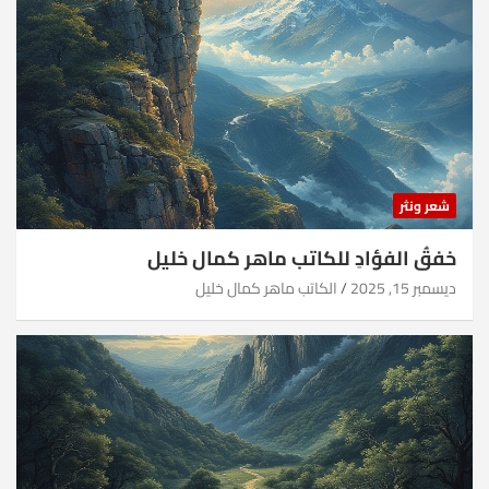
شعر ونثر
خفقُ الفؤادِ للكاتب ماهر كمال خليل
ديسمبر 15, 2025
الكاتب ماهر كمال خليل