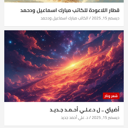
قطار اللاعودة للكاتب مبارك اسماعيل ودحمد
ديسمبر 15, 2025
الكاتب مبارك اسماعيل ودحمد
شعر ونثر
أضيئي .. ل د.عـلـي أحـمـد جـديـد
ديسمبر 15, 2025
د. علي أحمد جديد