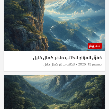
شعر ونثر
خفقُ الفؤادِ للكاتب ماهر كمال خليل
ديسمبر 15, 2025
الكاتب ماهر كمال خليل