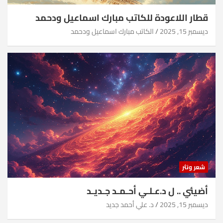
قطار اللاعودة للكاتب مبارك اسماعيل ودحمد
ديسمبر 15, 2025
الكاتب مبارك اسماعيل ودحمد
شعر ونثر
أضيئي .. ل د.عـلـي أحـمـد جـديـد
ديسمبر 15, 2025
د. علي أحمد جديد