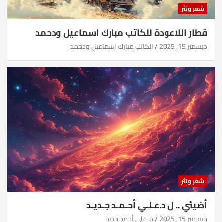
شعر ونثر
قطار اللاعودة للكاتب مبارك اسماعيل ودحمد
ديسمبر 15, 2025
الكاتب مبارك اسماعيل ودحمد
شعر ونثر
أضيئي .. ل د.عـلـي أحـمـد جـديـد
ديسمبر 15, 2025
د. علي أحمد جديد