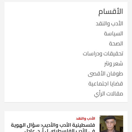
الأقسام
الأدب والنقد
السياسة
الصحة
تحقيقات ودراسات
شعر ونثر
طوفان الأقصى
قضايا اجتماعية
مقالات الرأي
الأدب والنقد
فلسطينية الأدب والأديب: سؤال الهوية
في الأدب الفلسطيني ل أ. د. عادل