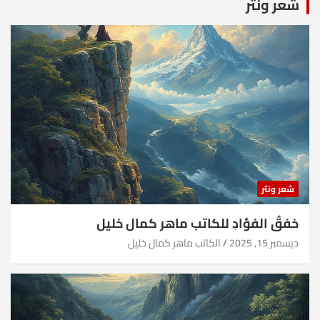
شعر ونثر
شعر ونثر
خفقُ الفؤادِ للكاتب ماهر كمال خليل
ديسمبر 15, 2025
الكاتب ماهر كمال خليل