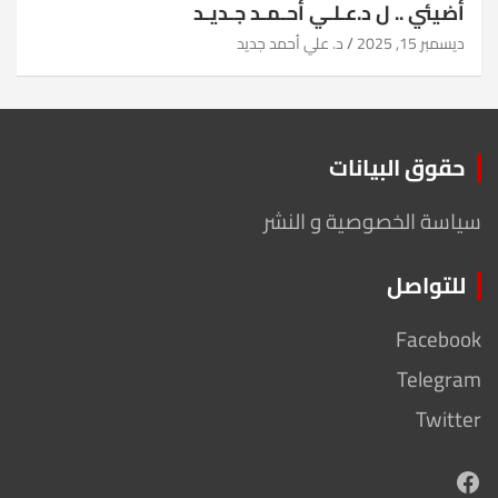
أضيئي .. ل د.عـلـي أحـمـد جـديـد
ديسمبر 15, 2025
د. علي أحمد جديد
حقوق البيانات
سياسة الخصوصية و النشر
للتواصل
Facebook
Telegram
Twitter
Facebook