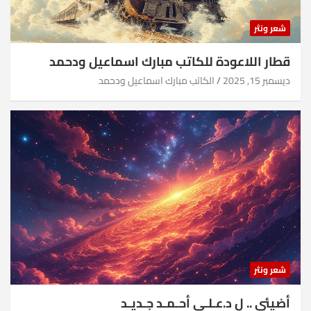
شعر ونثر
قطار اللاعودة للكاتب مبارك اسماعيل ودحمد
ديسمبر 15, 2025
الكاتب مبارك اسماعيل ودحمد
شعر ونثر
أضيئي .. ل د.عـلـي أحـمـد جـديـد