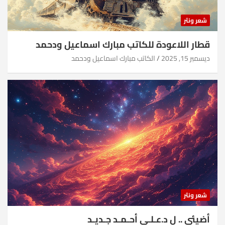
شعر ونثر
قطار اللاعودة للكاتب مبارك اسماعيل ودحمد
ديسمبر 15, 2025
الكاتب مبارك اسماعيل ودحمد
شعر ونثر
أضيئي .. ل د.عـلـي أحـمـد جـديـد