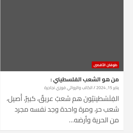
طوفان الأقصى
من هو الشعب الفلسطيني :
يناير 15, 2024
الكاتب والروائي فوزي نجاجرة
الفِلَسْطينيّونَ هم شعبٌ عريقٌ، كبيرٌ، أَصيل،
شعب حر، ومرة واحدة وجد نفسه مجرد
من الحرية وأرضه…