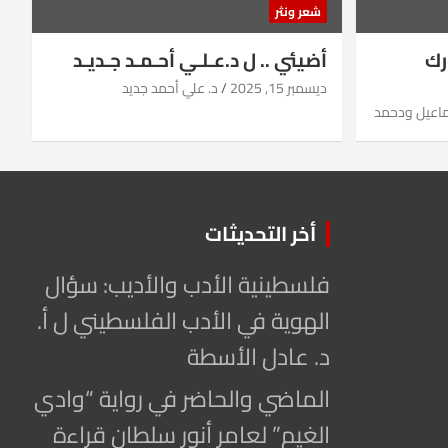
شعر ونثر
رك
أضيئي .. ل د.عـلـي أحـمـد جـديـد
ديسمبر 15, 2025
د. علي أحمد جديد
ماعيل ودحمد
أخر التحديثات
فلسطينية الأدب والأديب: سؤال
الهوية في الأدب الفلسطيني ل أ.
د. عادل الأسطة
الماضي والحاضر في رواية “وادي
الغيم” لعامر أنور سلطان قراءة