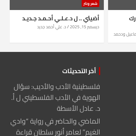
شعر ونثر
رك
أضيئي .. ل د.عـلـي أحـمـد جـديـد
ديسمبر 15, 2025
د. علي أحمد جديد
ماعيل ودحمد
أخر التحديثات
فلسطينية الأدب والأديب: سؤال
الهوية في الأدب الفلسطيني ل أ.
د. عادل الأسطة
الماضي والحاضر في رواية “وادي
الغيم” لعامر أنور سلطان قراءة