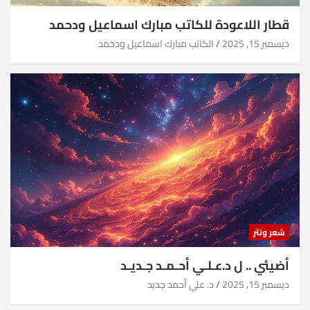
قطار اللاعودة للكاتب مبارك اسماعيل ودحمد
ديسمبر 15, 2025
الكاتب مبارك اسماعيل ودحمد
شعر ونثر
أضيئي .. ل د.عـلـي أحـمـد جـديـد
ديسمبر 15, 2025
د. علي أحمد جديد