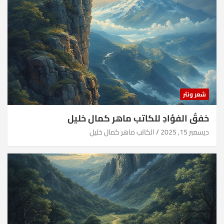
شعر ونثر
خفقُ الفؤادِ للكاتب ماهر كمال خليل
ديسمبر 15, 2025
الكاتب ماهر كمال خليل